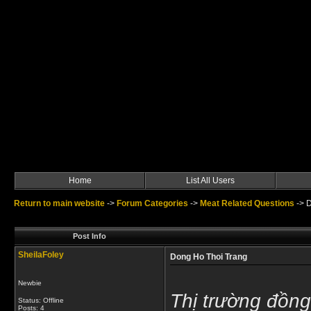
Home
List All Users
Return to main website
->
Forum Categories
->
Meat Related Questions
->
D
Post Info
SheilaFoley
Dong Ho Thoi Trang
Newbie
Thị trường đồng
Status: Offline
Posts: 4