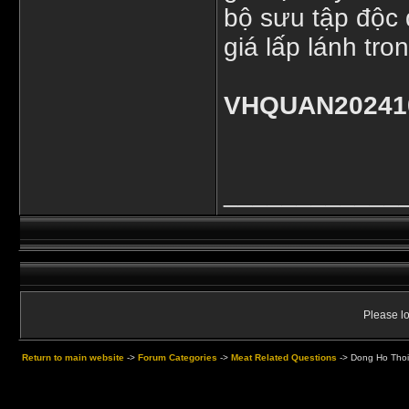
bộ sưu tập độc 
giá lấp lánh tr
VHQUAN20241
____________
Please lo
Return to main website
->
Forum Categories
->
Meat Related Questions
->
Dong Ho Thoi