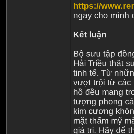
https://www.r
ngay cho mình 
Kết luận
Bộ sưu tập đồn
Hải Triều thật s
tinh tế. Từ nh
vượt trội từ cá
hồ đều mang tro
tượng phong cá
kim cương không
mặt thẩm mỹ mà
giá trị. Hãy để 