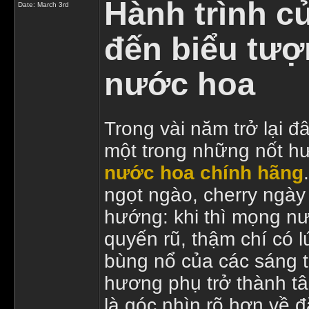
Hành trình củ
Date:
March 3rd
đến biểu tượ
nước hoa
Trong vài năm trở lại đ
một trong những nốt hư
nước hoa chính hãng
ngọt ngào, cherry ngày
hướng: khi thì mọng nướ
quyến rũ, thậm chí có 
bùng nổ của các sáng 
hương phụ trở thành t
là góc nhìn rõ hơn về