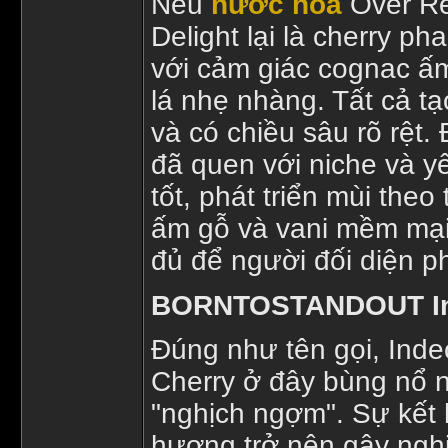
Nếu
nước hoa
Over Re
Delight lại là cherry 
với cảm giác cognac ấ
lá nhẹ nhàng. Tất cả tạ
và có chiều sâu rõ rệt.
đã quen với niche và y
tốt, phát triển mùi theo
ấm gỗ và vani mềm mại
đủ để người đối diện ph
BORNTOSTANDOUT In
Đúng như tên gọi, Inde
Cherry ở đây bùng nổ 
"nghịch ngợm". Sự kết 
hương trở nên gây ngh