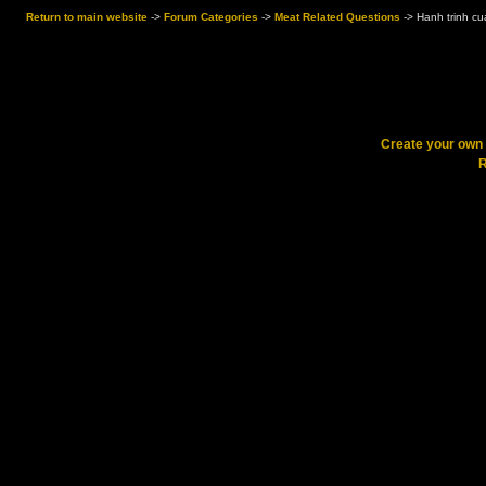
Return to main website
->
Forum Categories
->
Meat Related Questions
->
Hanh trinh cu
Create your ow
R