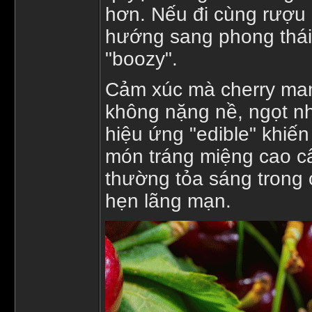
hơn. Nếu đi cùng rượu 
hướng sang phong thái
"boozy".
Cảm xúc mà cherry mang
không nặng nề, ngọt n
hiệu ứng "edible" khiế
món tráng miệng cao c
thường tỏa sáng trong 
hẹn lãng mạn.