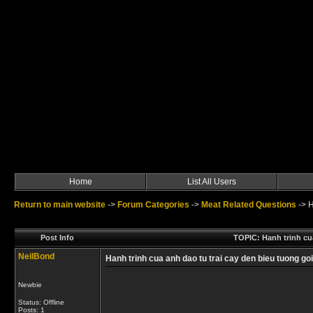
Home
List All Users
Return to main website
->
Forum Categories
->
Meat Related Questions
->
H
Post Info
TOPIC: Hanh trinh cu
NeilBond
Hanh trinh cua anh dao tu trai cay den bieu tuong g
Newbie
Status: Offline
Posts: 1