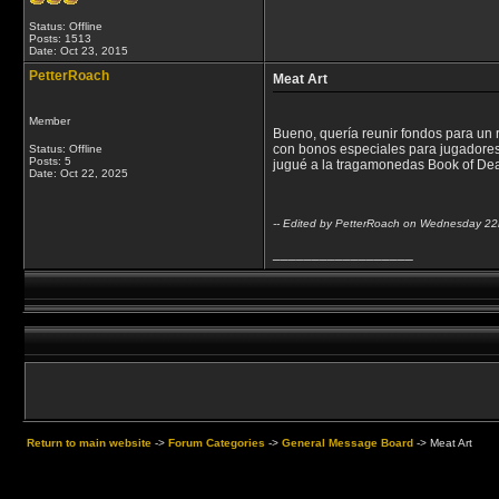
Status: Offline
Posts: 1513
Date:
Oct 23, 2015
PetterRoach
Meat Art
Member
Bueno, quería reunir fondos para un r
con bonos especiales para jugadores
Status: Offline
Posts: 5
jugué a la tragamonedas Book of Dea
Date:
Oct 22, 2025
-- Edited by PetterRoach on Wednesday 2
__________________
Return to main website
->
Forum Categories
->
General Message Board
->
Meat Art