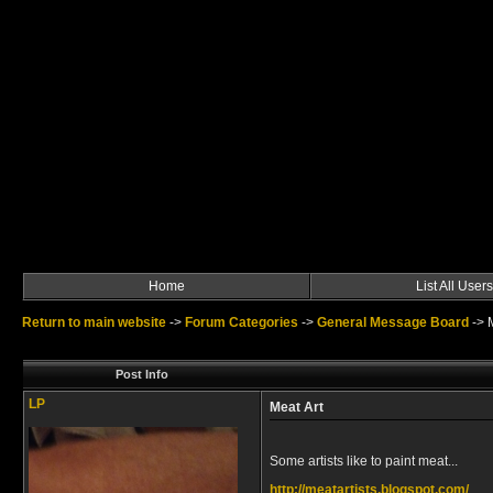
Home
List All Users
Return to main website
->
Forum Categories
->
General Message Board
->
Post Info
LP
Meat Art
Some artists like to paint meat...
http://meatartists.blogspot.com/