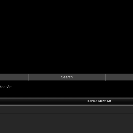
Search
Meat Art
TOPIC: Meat Art