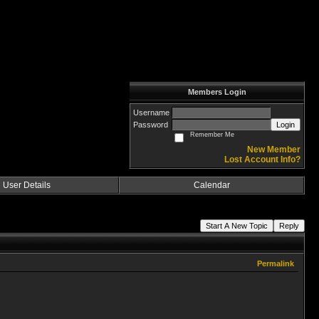
Members Login
Username
Password
Login
Remember Me
New Member
Lost Account Info?
User Details
Calendar
Start A New Topic
Reply
Permalink