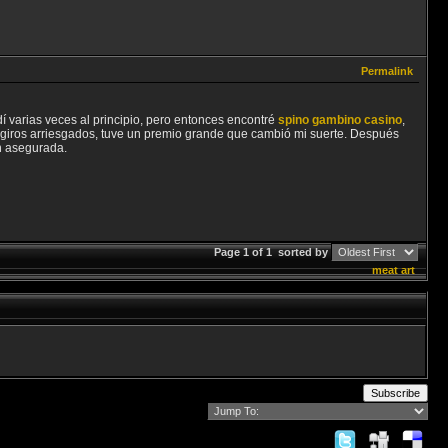
Permalink
í varias veces al principio, pero entonces encontré
spino gambino casino
,
giros arriesgados, tuve un premio grande que cambió mi suerte. Después
n asegurada.
Page 1 of 1
sorted by
meat
art
Subscribe