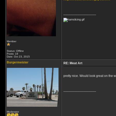
__________________
Member
Status: Offline
Posts: 19
Date:
Oct 23, 2015
Burgermeister
RE: Meat Art
pretty nice. Would look great on the w
__________________
Moderator