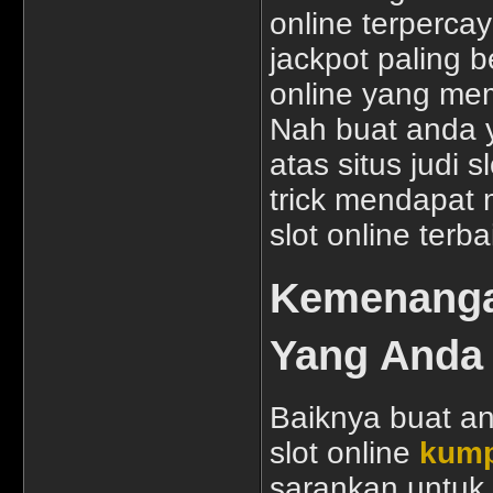
online terpercay
jackpot paling b
online yang memi
Nah buat anda 
atas situs judi 
trick mendapat 
slot online terba
Kemenangan
Yang Anda
Baiknya buat a
slot online
kump
sarankan untuk 