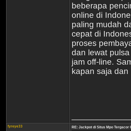
beberapa pencin
online di Indone
paling mudah da
cepat di Indones
proses pembayar
dan lewat pulsa
jam off-line. Sa
kapan saja dan
____________
fyreye33
RE: Jackpot di Situs Mpo Tergaco