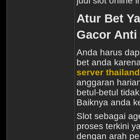
judi slot online in
Atur Bet Y
Gacor Ant
Anda harus dap
bet anda karen
server thailand
anggaran harian
betul-betul tida
Baiknya anda ke
Slot sebagai ag
proses terkini 
dengan arah pe