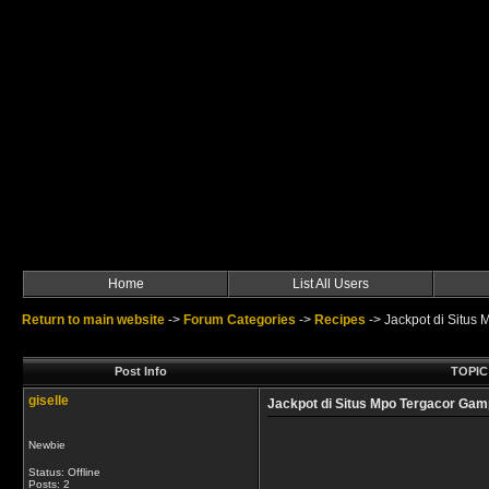
Home
List All Users
Return to main website
->
Forum Categories
->
Recipes
->
Jackpot di Situ
Post Info
TOPIC:
giselle
Jackpot di Situs Mpo Tergacor Ga
Newbie
Status: Offline
Posts: 2