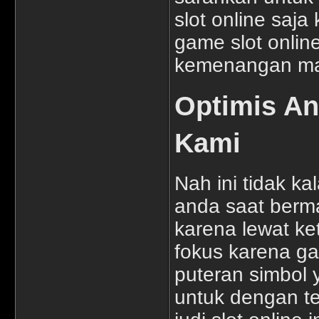
slot online saj
game slot onli
kemenangan mak
Optimis An
Kami
Nah ini tidak ka
anda saat bermain
karena lewat k
fokus karena ga
puteran simbol 
untuk dengan t