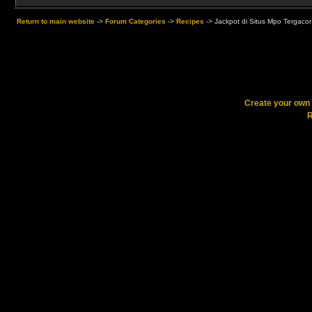
Return to main website
->
Forum Categories
->
Recipes
->
Jackpot di Situs Mpo Tergac
Create your ow
R