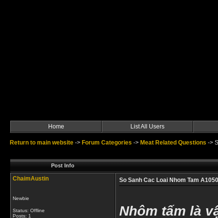
Home
List All Users
Return to main website
->
Forum Categories
->
Meat Related Questions
->
S
Post Info
ChaimAustin
So Sanh Cac Loai Nhom Tam A105
Newbie
Nhôm tấm là vậ
Status: Offline
Posts: 1