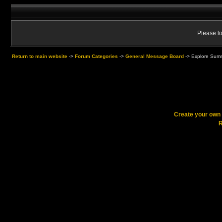
Please lo
Return to main website
->
Forum Categories
->
General Message Board
->
Explore Summ
Create your ow
R