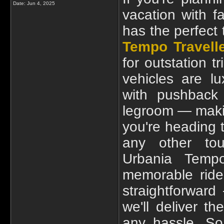
Date:
Jun 4, 2025
vacation with f
has the perfect 
Tempo Travelle
for outstation 
vehicles are lu
with pushback 
legroom — makin
you're heading 
any other tour
Urbania Temp
memorable ride
straightforwar
we'll deliver t
any hassle. So 