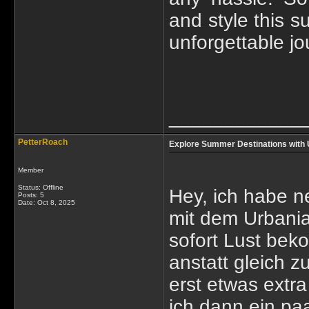
and style this 
unforgettable jo
____________
PetterRoach
Explore Summer Destinations with U
Member
Status: Offline
Hey, ich habe n
Posts: 5
Date:
Oct 8, 2025
mit dem Urbania
sofort Lust bek
anstatt gleich 
erst etwas extr
ich dann ein paa