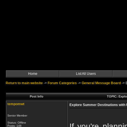
Home
List All Users
Return to main website
->
Forum Categories
->
General Message Board
->
Post Info
TOPIC: Explo
tempomwt
Explore Summer Destinations with U
Senior Member
Status: Offline
If you're plann
Posts: 148