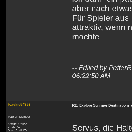
aber nach etwa
Für Spieler aus 
attraktiv, wenn 
möchte.
-- Edited by Pette
06:22:50 AM
____________
barekis54353
RE: Explore Summer Destinations wi
Veteran Member
Status: Offline
Servus, die Halt
Posts: 59
Date:
April 17th