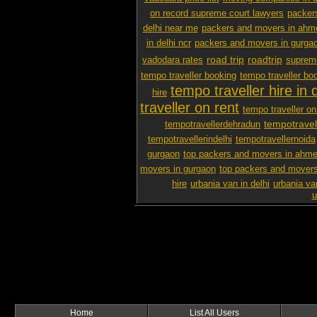
on record supreme court lawyers
packer
delhi near me
packers and movers in ah
in delhi ncr
packers and movers in gurga
road trip
roadtrip
vadodara rates
supreme
tempo traveller booking
tempo traveller boo
tempo traveller hire in d
hire
traveller on rent
tempo traveller on 
tempotravel
tempotravellerdehradun
tempotravellerindelhi
tempotravellernoida
gurgaon
top packers and movers in ahm
movers in gurgaon
top packers and movers
hire
urbania van in delhi
urbania va
u
Home
List All Users