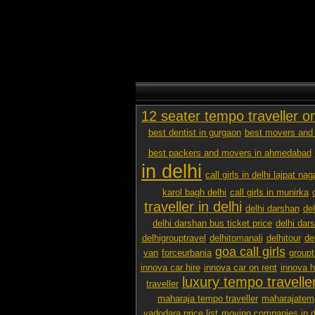
12 seater tempo traveller o
best dentist in gurgaon
best movers and 
best packers and movers in ahmedabad
in delhi
call girls in delhi lajpat nag
karol bagh delhi
call girls in munirka
traveller in delhi
delhi darshan
de
delhi darshan bus ticket price
delhi dar
delhigrouptravel
delhitomanali
delhitour
de
goa call girls
van
forceurbania
groupt
innova car hire
innova car on rent
innova h
luxury tempo traveller
traveller
maharaja tempo traveller
maharajatemp
vadodara price list
moving companies in d