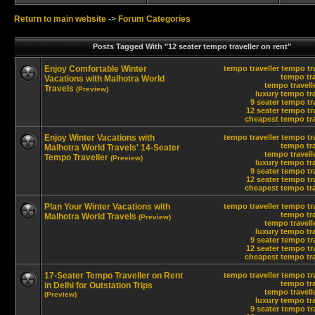
Return to main website
->
Forum Categories
Posts Tagged With "12 seater tempo traveller on rent"
Enjoy Comfortable Winter
tempo traveller
tempo tra
tempo tra
Vacations with Malhotra World
tempo travelle
Travels
(Preview)
luxury tempo tra
9 seater tempo tr
12 seater tempo tra
cheapest tempo trav
Enjoy Winter Vacations with
tempo traveller
tempo tra
tempo tra
Malhotra World Travels' 14-Seater
tempo travelle
Tempo Traveller
(Preview)
luxury tempo tra
9 seater tempo tr
12 seater tempo tra
cheapest tempo trav
Plan Your Winter Vacations with
tempo traveller
tempo tra
tempo tra
Malhotra World Travels
(Preview)
tempo travelle
luxury tempo tra
9 seater tempo tr
12 seater tempo tra
cheapest tempo trav
17-Seater Tempo Traveller on Rent
tempo traveller
tempo tra
tempo tra
in Delhi for Outstation Trips
tempo travelle
(Preview)
luxury tempo tra
9 seater tempo tr