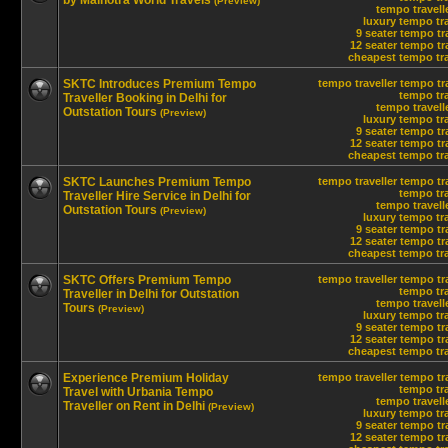
by Malhotra World Travels
(Preview)
tempo travelle
luxury tempo tra
9 seater tempo tr
12 seater tempo tra
cheapest tempo trav
SKTC Introduces Premium Tempo
tempo traveller
tempo tra
tempo tra
Traveller Booking in Delhi for
tempo travelle
Outstation Tours
(Preview)
luxury tempo tra
9 seater tempo tr
12 seater tempo tra
cheapest tempo trav
SKTC Launches Premium Tempo
tempo traveller
tempo tra
tempo tra
Traveller Hire Service in Delhi for
tempo travelle
Outstation Tours
(Preview)
luxury tempo tra
9 seater tempo tr
12 seater tempo tra
cheapest tempo trav
SKTC Offers Premium Tempo
tempo traveller
tempo tra
tempo tra
Traveller in Delhi for Outstation
tempo travelle
Tours
(Preview)
luxury tempo tra
9 seater tempo tr
12 seater tempo tra
cheapest tempo trav
Experience Premium Holiday
tempo traveller
tempo tra
tempo tra
Travel with Urbania Tempo
tempo travelle
Traveller on Rent in Delhi
(Preview)
luxury tempo tra
9 seater tempo tr
12 seater tempo tra