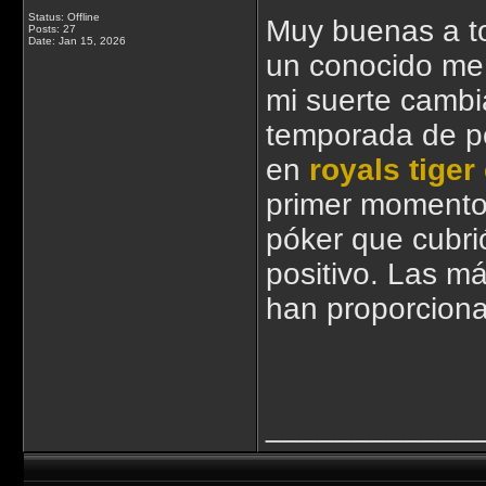
Status: Offline
Muy buenas a t
Posts: 27
Date:
Jan 15, 2026
un conocido me d
mi suerte cambi
temporada de p
en
royals tiger
primer momento
póker que cubri
positivo. Las m
han proporciona
____________