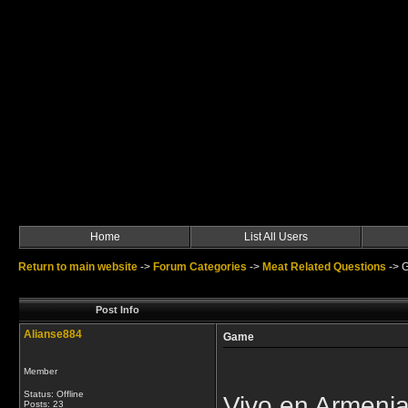
Home
List All Users
Return to main website
->
Forum Categories
->
Meat Related Questions
->
Post Info
Alianse884
Game
Member
Status: Offline
Vivo en Armenia
Posts: 23